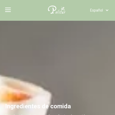
Español
Türk dili
Polski
Tiếng Việt
Italiano
Deutsch
Português
Pусский
Français
العربية
English
Ingredientes de comida