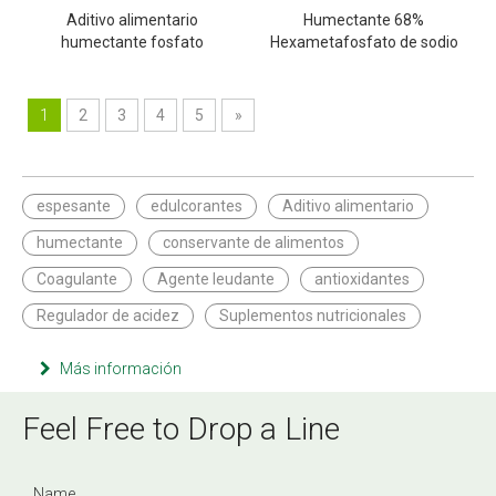
Aditivo alimentario
Humectante 68%
humectante fosfato
Hexametafosfato de sodio
dihidrógeno de sodio MSP
Aditivo alimentario SHMP
1
2
3
4
5
»
espesante
edulcorantes
Aditivo alimentario
humectante
conservante de alimentos
Coagulante
Agente leudante
antioxidantes
Regulador de acidez
Suplementos nutricionales
Más información
Feel Free to Drop a Line
Name