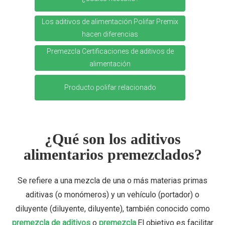
Los aditivos de alimentación Polifar Premix
hacen diferencias
Premezcla Certificaciones de aditivos de
alimentación
Producto polifar relacionado
¿Qué son los aditivos
alimentarios premezclados?
Se refiere a una mezcla de una o más materias primas
aditivas (o monómeros) y un vehículo (portador) o
diluyente (diluyente, diluyente), también conocido como
premezcla de aditivos
o
premezcla
.El objetivo es facilitar