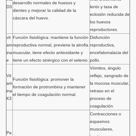
desarrollo normales de huesos y
D3
lento y tasa de
dientes y mejorar la calidad de la
eclosión reducida de
cáscara del huevo.
los huevos
reproductores.
vit
Función fisiológica: mantiene la función
Disfunción
am
reproductiva normal, previene la atrofia
reproductiva,
ina
muscular, tiene efecto antioxidante y
encefalomalacia del
e
tiene un efecto sinérgico con el selenio.
pollo.
Vómitos, ángulo
Vit
reflejo, sangrado de
Función fisiológica: promover la
am
la mucosa muscular,
formación de protrombina y mantener
ina
retraso en el
el tiempo de coagulación normal.
K3
proceso de
coagulación.
Contracciones o
espasmos
musculares,
Pa