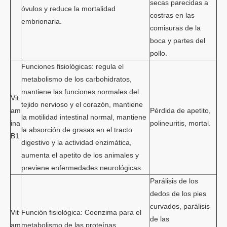
secas parecidas a
óvulos y reduce la mortalidad
costras en las
embrionaria.
comisuras de la
boca y partes del
pollo.
Funciones fisiológicas: regula el
metabolismo de los carbohidratos,
mantiene las funciones normales del
Vit
tejido nervioso y el corazón, mantiene
am
Pérdida de apetito,
la motilidad intestinal normal, mantiene
ina
polineuritis, mortal.
la absorción de grasas en el tracto
B1
digestivo y la actividad enzimática,
aumenta el apetito de los animales y
previene enfermedades neurológicas.
Parálisis de los
dedos de los pies
curvados, parálisis
Vit
Función fisiológica: Coenzima para el
de las
am
metabolismo de las proteínas,