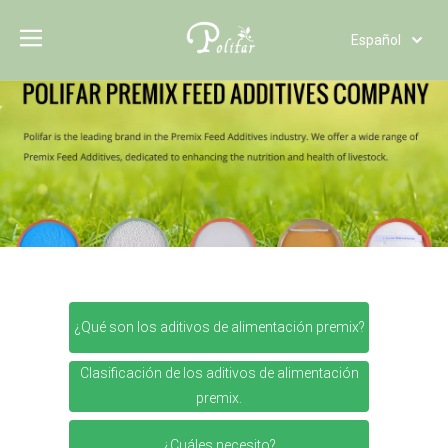
Español
Türk dili
Polski
Tiếng Việt
Italiano
Deutsch
Português
Pусский
Français
العربية
English
¿Qué son los aditivos de alimentación premix?
Clasificación de los aditivos de alimentación
premix.
¿Cuáles necesito?