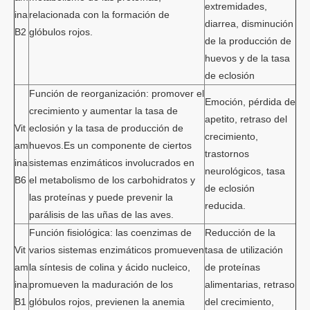
extremidades,
ina
relacionada con la formación de
diarrea, disminución
B2
glóbulos rojos.
de la producción de
huevos y de la tasa
de eclosión
Función de reorganización: promover el
Emoción, pérdida de
crecimiento y aumentar la tasa de
apetito, retraso del
Vit
eclosión y la tasa de producción de
crecimiento,
am
huevos.Es un componente de ciertos
trastornos
ina
sistemas enzimáticos involucrados en
neurológicos, tasa
B6
el metabolismo de los carbohidratos y
de eclosión
las proteínas y puede prevenir la
reducida.
parálisis de las uñas de las aves.
Función fisiológica: las coenzimas de
Reducción de la
Vit
varios sistemas enzimáticos promueven
tasa de utilización
am
la síntesis de colina y ácido nucleico,
de proteínas
ina
promueven la maduración de los
alimentarias, retraso
B1
glóbulos rojos, previenen la anemia
del crecimiento,