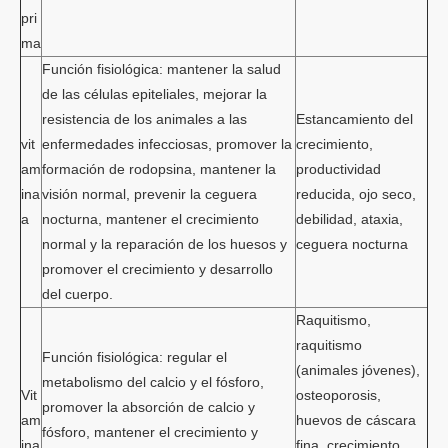
pri
ma
Función fisiológica: mantener la salud
de las células epiteliales, mejorar la
resistencia de los animales a las
Estancamiento del
vit
enfermedades infecciosas, promover la
crecimiento,
am
formación de rodopsina, mantener la
productividad
ina
visión normal, prevenir la ceguera
reducida, ojo seco,
a
nocturna, mantener el crecimiento
debilidad, ataxia,
normal y la reparación de los huesos y
ceguera nocturna
promover el crecimiento y desarrollo
del cuerpo.
Raquitismo,
raquitismo
Función fisiológica: regular el
(animales jóvenes),
metabolismo del calcio y el fósforo,
Vit
osteoporosis,
promover la absorción de calcio y
am
huevos de cáscara
fósforo, mantener el crecimiento y
ina
fina, crecimiento