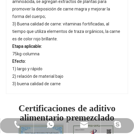
aminoácida, se agregan extractos de plantas para
promover la deposición de carne magra y mejorar la
forma del cuerpo;
3) Buena calidad de carne: vitaminas fortificadas, al
tiempo que utiliza elementos de traza orgánicos, la carne
es de color rojo brillante.
Etapa aplicable:
75kg-columna
Efecto:
1) largo y rápido
2) relación de material bajo
3) buena calidad de carne
Certificaciones de aditivo
alimentario premezclado
grupo-polifar-limitado
sales@polifar.com
+86-18860962600
+86-25-83463431