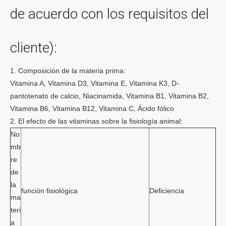
de acuerdo con los requisitos del
cliente):
1. Composición de la materia prima:
Vitamina A, Vitamina D3, Vitamina E, Vitamina K3, D-
pantotenato de calcio, Niacinamida, Vitamina B1, Vitamina B2,
Vitamina B6, Vitamina B12, Vitamina C, Ácido fólico
2. El efecto de las vitaminas sobre la fisiología animal:
No
mb
re
de
la
función fisiológica
Deficiencia
ma
teri
a