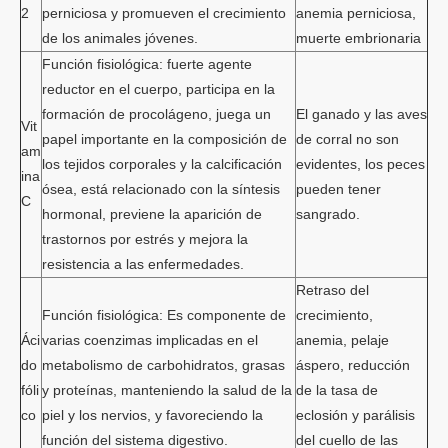
2
perniciosa y promueven el crecimiento
anemia perniciosa,
de los animales jóvenes.
muerte embrionaria
Función fisiológica: fuerte agente
reductor en el cuerpo, participa en la
formación de procolágeno, juega un
El ganado y las aves
Vit
papel importante en la composición de
de corral no son
am
los tejidos corporales y la calcificación
evidentes, los peces
ina
ósea, está relacionado con la síntesis
pueden tener
C
hormonal, previene la aparición de
sangrado.
trastornos por estrés y mejora la
resistencia a las enfermedades.
Retraso del
Función fisiológica: Es componente de
crecimiento,
Áci
varias coenzimas implicadas en el
anemia, pelaje
do
metabolismo de carbohidratos, grasas
áspero, reducción
fóli
y proteínas, manteniendo la salud de la
de la tasa de
co
piel y los nervios, y favoreciendo la
eclosión y parálisis
función del sistema digestivo.
del cuello de las