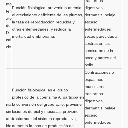
trastornos
nto
Función fisiológica: prevenir la anemia,
digestivos,
ten
el crecimiento deficiente de las plumas,
dermatitis, pelaje
ato
la tasa de reproducción reducida y
escaso,
de
otras enfermedades, y reducir la
enfermedades
D-
mortalidad embrionaria.
secas parecidas a
cal
costras en las
cio
comisuras de la
boca y partes del
pollo.
Contracciones o
espasmos
musculares,
Función fisiológica: es el grupo
trastornos
protésico de la coenzima A, participa en
digestivos,
nia
la conversión del grupo acilo, previene
dermatitis, pelaje
cin
lesiones de piel y mucosas, previene
escaso,
am
trastornos del sistema reproductivo,
enfermedades
ida
aumenta la tasa de producción de