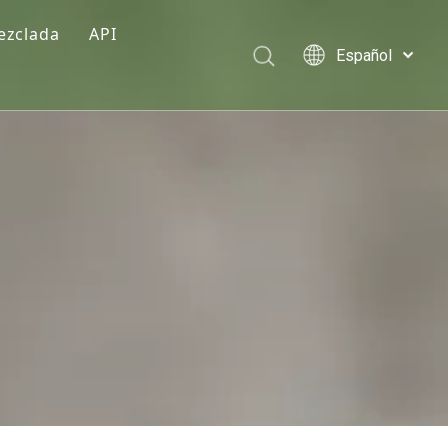
ezclada
API
Español
mentación
Türk dili
Polski
rmula premezclada
Tiếng Việt
imentos premezclados
Italiano
Deutsch
Português
Pусский
Français
العربية
English