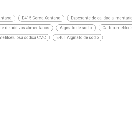
antana
E415 Goma Xantana
Espesante de calidad alimentari
e de aditivos alimentarios
Alginato de sodio
Carboximetilcel
metilcelulosa sódica CMC
E401 Alginato de sodio