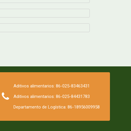
Aditivos alimentarios: 86-025-83463431
Aditivos alimentarios: 86-025-84431783
Departamento de Logística: 86-18956009958