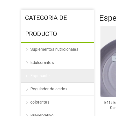
Aditivos alimentarios pre
Coagulante
Espe
CATEGORIA DE
Goma xantana
PRODUCTO
Suplementos nutricionales
Edulcorantes
Espesante
Regulador de acidez
colorantes
E415 E
Gom
Preservativo