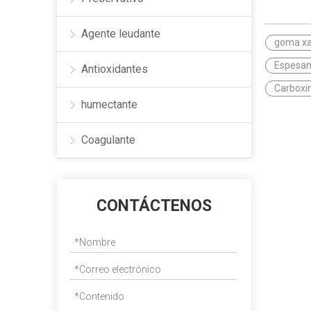
Agente leudante
goma x
Espesant
Antioxidantes
Carboxi
humectante
Coagulante
CONTÁCTENOS