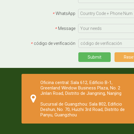
WhatsApp
*
Message
*
código de verificación
*
Submit
Rese
Oficina central: Sala 612, Edificio B-1,
Greenland Window Business Plaza, No. 2
Jinlan Road, Distrito de Jiangning, Nanjing
Sucursal de Guangzhou: Sala 802, Edificio
Deshun, No. 70, Huizhi 3rd Road, Distrito de
Panyu, Guangzhou