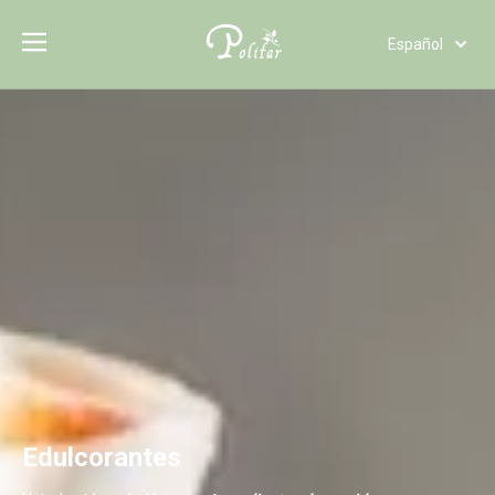
Español
Türk dili
Polski
Tiếng Việt
Italiano
Deutsch
Português
Pусский
Français
العربية
English
Edulcorantes