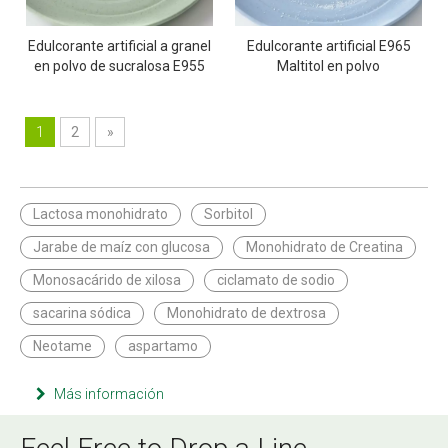
Edulcorante artificial a granel
Edulcorante artificial E965
en polvo de sucralosa E955
Maltitol en polvo
1
2
»
Lactosa monohidrato
Sorbitol
Jarabe de maíz con glucosa
Monohidrato de Creatina
Monosacárido de xilosa
ciclamato de sodio
sacarina sódica
Monohidrato de dextrosa
Neotame
aspartamo
Más información