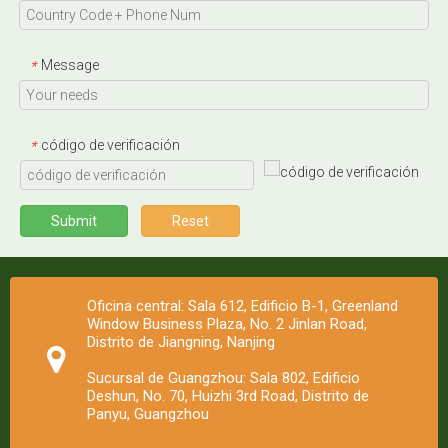
Message
*
código de verificación
*
Submit
Reset
Oficina central: Sala 612, Edificio B-1, Greenland
Window Business Plaza, No. 2 Jinlan Road,
Distrito de Jiangning, Nanjing
Sucursal de Guangzhou: Sala 802, Edificio
Deshun, No. 70, Huizhi 3rd Road, Distrito de
Panyu, Guangzhou