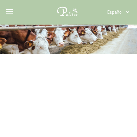
Español
Türk dili
Polski
Tiếng Việt
Italiano
Deutsch
Português
Pусский
Français
العربية
English