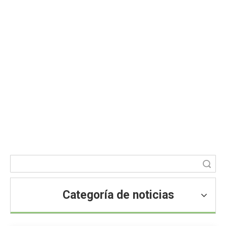
¿Cuál es el significado de la
sucralosa?
Usted está aquí:
Hogar
»
Blog
»
Noticias
»
Noticias de
ingredientes alimentarios
»
¿Cuál es el significado de la
sucralosa?
Búsqueda
Categoría de noticias