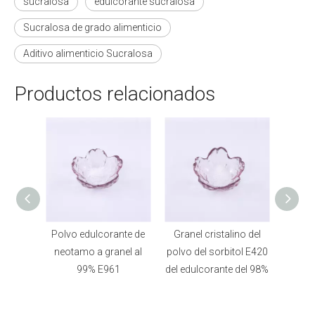
sucralosa
edulcorante sucralosa
Sucralosa de grado alimenticio
Aditivo alimenticio Sucralosa
Productos relacionados
idrato
Polvo edulcorante de
Granel cristalino del
E
tivo de
neotamo a granel al
polvo del sorbitol E420
artifi
cio a
99% E961
del edulcorante del 98%
por la