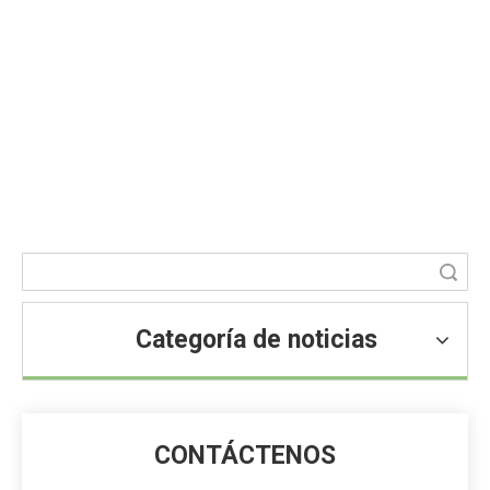
¿Qué es el maltitol?
Usted está aquí:
Hogar
»
Blog
»
Noticias
»
Noticias de
ingredientes alimentarios
»
¿Qué es el maltitol?
Búsqueda
Categoría de noticias
CONTÁCTENOS