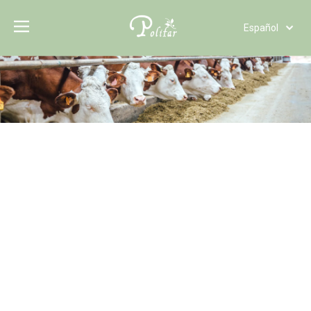
Español
Türk dili
Polski
Tiếng Việt
Italiano
Deutsch
Português
Pусский
Français
العربية
English