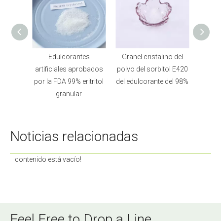
ficial
Edulcorantes
Granel cristalino del
Cris
n polvo
artificiales aprobados
polvo del sorbitol E420
edulco
por la FDA 99% eritritol
del edulcorante del 98%
granular
Noticias relacionadas
contenido está vacío!
Feel Free to Drop a Line