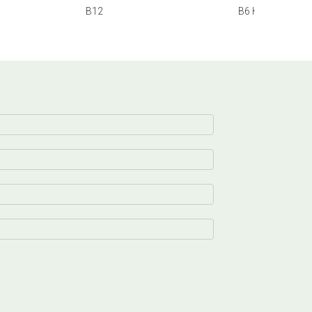
B12
B6 HCL