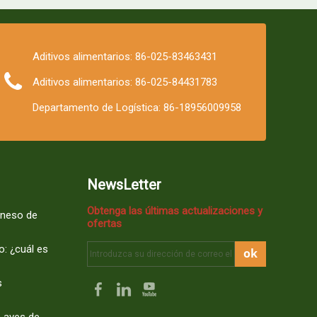
Aditivos alimentarios: 86-025-83463431
Aditivos alimentarios: 86-025-84431783
Departamento de Logística: 86-18956009958
NewsLetter
Obtenga las últimas actualizaciones y
aneso de
ofertas
o: ¿cuál es
ok
s