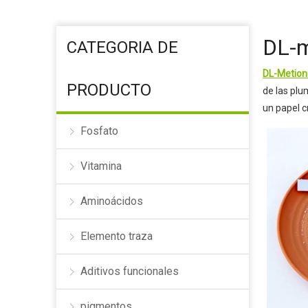
Aditivos alimentarios pre
Coagulante
DL-m
CATEGORIA DE
Goma xantana
DL-Metioni
PRODUCTO
de las plu
un papel c
Fosfato
Vitamina
Aminoácidos
Elemento traza
Aditivos funcionales
pigmentos