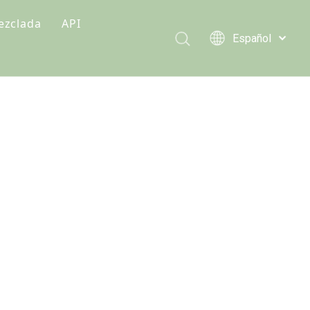
ezclada
API
Español
mentación
Türk dili
Polski
rmula premezclada
Tiếng Việt
imentos premezclados
Italiano
Deutsch
Português
Pусский
Français
العربية
English