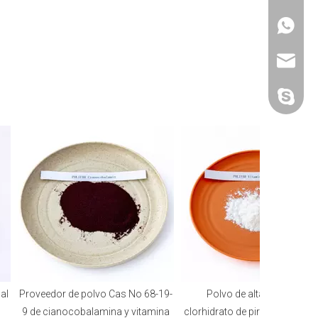
+86-20-
+86-188
+86-25-
sales@p
grupo-po
Proveedor de polvo Cas No 68-19-
Polvo de alta calidad de
9 de cianocobalamina y vitamina
clorhidrato de piridoxina, vitami