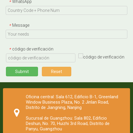
WhatsApp
*
Message
*
código de verificación
*
Submit
Reset
Oficina central: Sala 612, Edificio B-1, Greenland
Window Business Plaza, No. 2 Jinlan Road,
Distrito de Jiangning, Nanjing
Sucursal de Guangzhou: Sala 802, Edificio
Deshun, No. 70, Huizhi 3rd Road, Distrito de
Panyu, Guangzhou