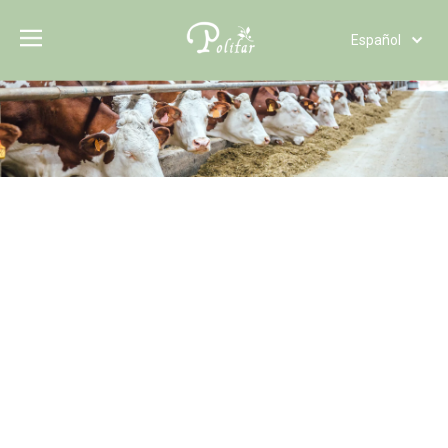
Español
Türk dili
Polski
Tiếng Việt
Italiano
Deutsch
Português
Pусский
Français
العربية
English