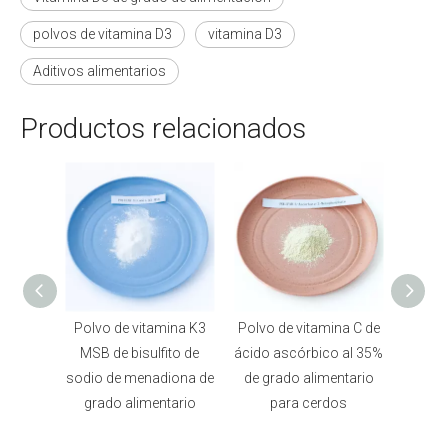
polvos de vitamina D3
vitamina D3
Aditivos alimentarios
Productos relacionados
polvo
Polvo de vitamina K3
Polvo de vitamina C de
2% 
-9 de
MSB de bisulfito de
ácido ascórbico al 35%
vita
ina y
sodio de menadiona de
de grado alimentario
pa
12
grado alimentario
para cerdos