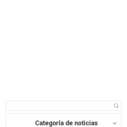
¿Se puede usar la vitamina D3 de
grado de alimentación después de su
vida útil?
Usted está aquí:
Hogar
»
Blog
»
Noticias
»
Noticias sobre
aditivos para piensos
»
¿Se puede usar la vitamina D3 de grado
de alimentación después de su vida útil?
Búsqueda
Categoría de noticias