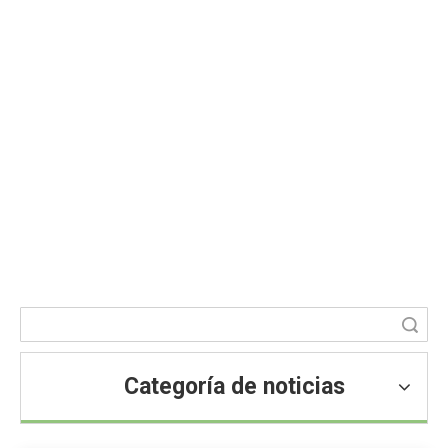
¿Para qué sirve el benzoato de
sodio?
Usted está aquí:
Hogar
»
Blog
»
Noticias
»
Noticias de
ingredientes alimentarios
»
¿Para qué sirve el benzoato de
sodio?
Búsqueda
Categoría de noticias