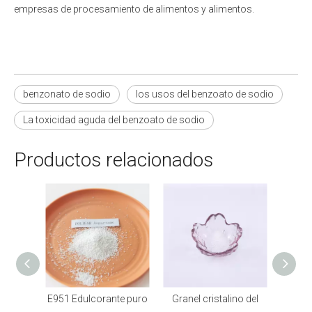
empresas de procesamiento de alimentos y alimentos.
benzonato de sodio
los usos del benzoato de sodio
La toxicidad aguda del benzoato de sodio
Productos relacionados
 polvo
E951 Edulcorante puro
Granel cristalino del
Polvo 