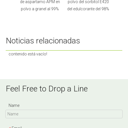
 sodio
de aspartamo APM en
polvo del sorbitol E420
con 
por la
polvo a granel al 99%
del edulcorante del 98%
grado 
Noticias relacionadas
contenido está vacío!
Feel Free to Drop a Line
Name