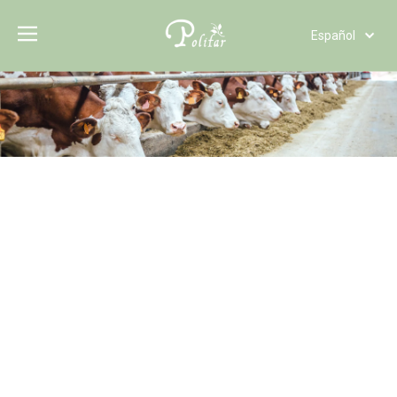
Español
Türk dili
Polski
Tiếng Việt
Italiano
Deutsch
Português
Pусский
Français
العربية
English