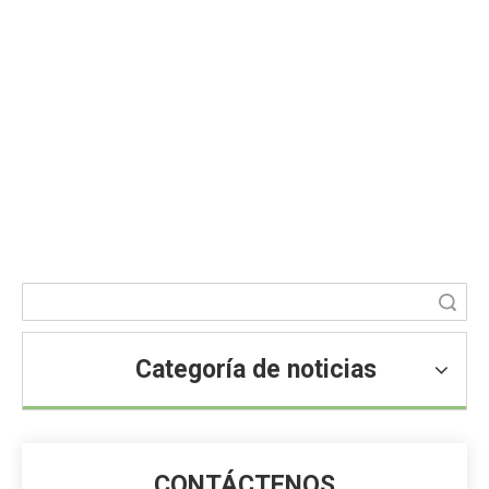
¿Cuál es la función del aspartamo?
Usted está aquí:
Hogar
»
Blog
»
Noticias
»
Noticias de
ingredientes alimentarios
»
¿Cuál es la función del
aspartamo?
Búsqueda
Categoría de noticias
CONTÁCTENOS