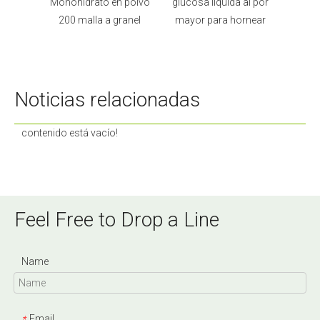
APM en
Monohidrato en polvo
glucosa líquida al por
e
al 99%
200 malla a granel
mayor para hornear
mon
Noticias relacionadas
contenido está vacío!
Feel Free to Drop a Line
Name
Email
*