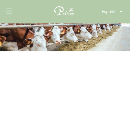
Español
Türk dili
Polski
Tiếng Việt
Italiano
Deutsch
Português
Pусский
Français
العربية
English