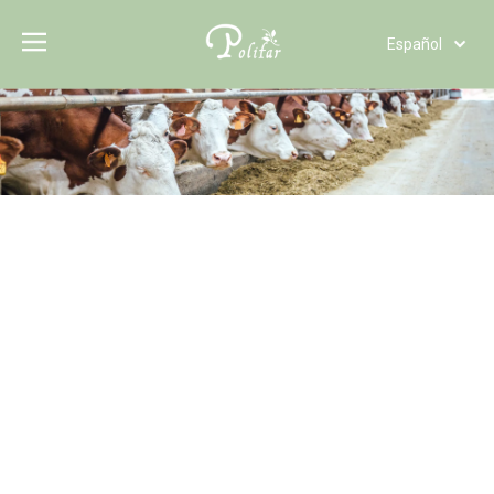
Español
Türk dili
Polski
Tiếng Việt
Italiano
Deutsch
Português
Pусский
Français
العربية
English