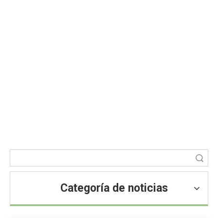
¿Por qué agregar formiato de calcio
al alimento?
Usted está aquí:
Hogar
»
Blog
»
Noticias
»
Noticias sobre
aditivos para piensos
»
¿Por qué agregar formiato de calcio al
alimento?
Búsqueda
Categoría de noticias