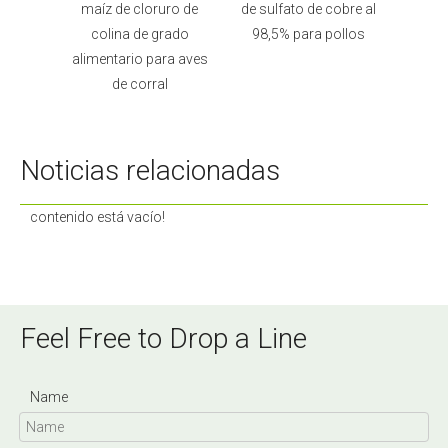
e
maíz de cloruro de
de sulfato de cobre al
cloruro d
colina de grado
98,5% para pollos
portador de s
alimentario para aves
anima
de corral
Noticias relacionadas
contenido está vacío!
Feel Free to Drop a Line
Name