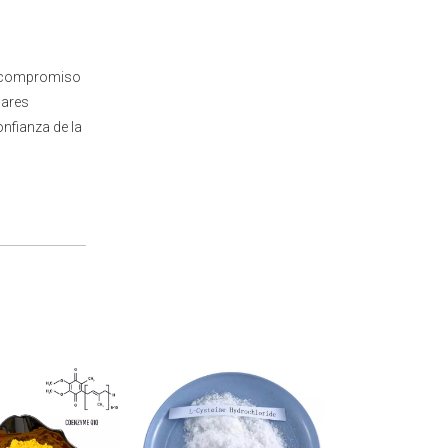
su compromiso
dares
nfianza de la