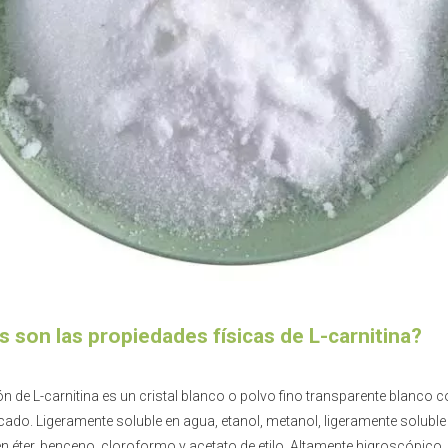
s son las propiedades físicas de L-carnitina?
ón de L-carnitina es un cristal blanco o polvo fino transparente blanco c
cado. Ligeramente soluble en agua, etanol, metanol, ligeramente soluble
en éter, benceno, cloroformo y acetato de etilo. Altamente higroscópico,