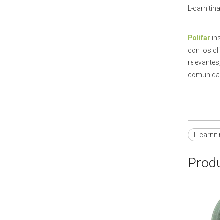
L-carnitin
Polifar
in
con los cl
relevantes
comunidad 
L-carnit
Produ