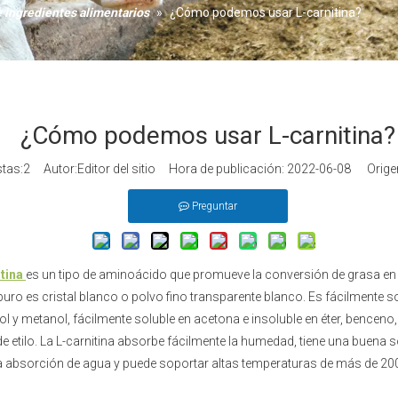
e ingredientes alimentarios
»
¿Cómo podemos usar L-carnitina?
mezclados
¿Cómo podemos usar L-carnitina?
stas:
2
Autor:Editor del sitio Hora de publicación: 2022-06-08 Orige
Preguntar
itina
es un tipo de aminoácido que promueve la conversión de grasa en e
uro es cristal blanco o polvo fino transparente blanco. Es fácilmente s
ol y metanol, fácilmente soluble en acetona e insoluble en éter, bencen
de etilo. La L-carnitina absorbe fácilmente la humedad, tiene una buena s
la absorción de agua y puede soportar altas temperaturas de más de 200