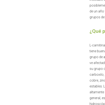
posiblemen
de un año
grupos de 
¿Qué p
L-carnitina
tiene buen
grupo de a
ve afectad
su grupo c
carboxilo
cobre, zin
estables. 
altamente 
general, e
hidroscópi