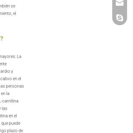
+86-25-
sales@p
ambién se
iento, el
grupo-po
o?
 mayores. La
ente
ardio y
cativo en el
e las personas
en la
L-carnitina
 las
ina en el
o que puede
argo plazo de