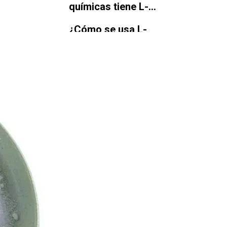
químicas tiene L-
carnitina?
¿Cómo se usa L-
carnitina como
suplemento
dietético?