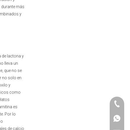
pH durante más
combinados y
a de lactona y
no lleva un
e, que no se
r no solo en
xilo y
álicos como
elatos
+86-25-
rnitina es
e. Por lo
+86-20-
+86-188
no
ales de calcio