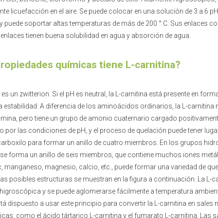
te licuefacción en el aire. Se puede colocar en una solución de 3 a 6 
 y puede soportar altas temperaturas de más de 200 ° C. Sus enlaces 
enlaces tienen buena solubilidad en agua y absorción de agua.
ropiedades químicas tiene L-carnitina?
 es un zwitterion. Si el pH es neutral, la L-carnitina está presente en form
a estabilidad. A diferencia de los aminoácidos ordinarios, la L-carnitina 
mina, pero tiene un grupo de amonio cuaternario cargado positivament
o por las condiciones de pH, y el proceso de quelación puede tener luga
arboxilo para formar un anillo de cuatro miembros. En los grupos hidro
, se forma un anillo de seis miembros, que contiene muchos iones met
c, manganeso, magnesio, calcio, etc., puede formar una variedad de qu
Las posibles estructuras se muestran en la figura a continuación. La L-ca
higroscópica y se puede aglomerarse fácilmente a temperatura ambient
stá dispuesto a usar este principio para convertir la L-carnitina en sales 
cas, como el ácido tártarico L-carnitina y el fumarato L-carnitina. Las s