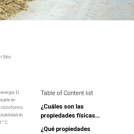
n:
Sitio
Table of Content list
nergía. El
oluble en
¿Cuáles son las
o, cloroformo
propiedades físicas
olubilidad en
 ° C.
de L-carnitina?
¿Qué propiedades