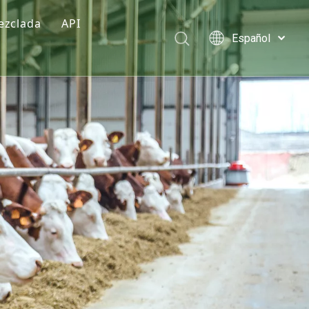
ezclada
API
Español
mentación
Türk dili
Polski
rmula premezclada
Tiếng Việt
imentos premezclados
Italiano
Deutsch
Português
Pусский
Français
العربية
English