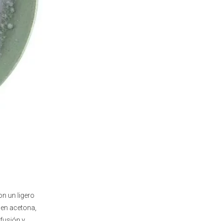
on un ligero
 en acetona,
 fusión y