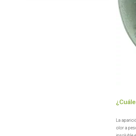
¿Cuále
La aparici
olor a pes
insoluble 