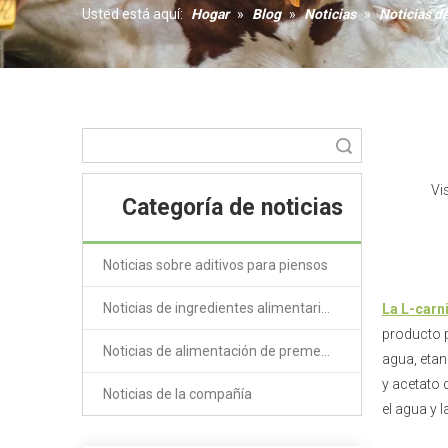
Usted está aquí:
Hogar
»
Blog
»
Noticias
»
Noticias d
Aditivos alimentarios pre
Coagulante
Goma xantana
Búsqueda
Vi
Categoría de noticias
Noticias sobre aditivos para piensos
Noticias de ingredientes alimentarios
La L-carn
producto p
Noticias de alimentación de premezcla
agua, etan
y acetato 
Noticias de la compañía
el agua y 