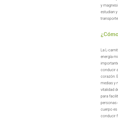
y magnesio
estudian y
transporte
¿Cómo 
La L-carni
energía mi
importante
conducir a
corazón. E
medias y 
vitalidad 
para facil
personas c
cuerpo es 
conducir f