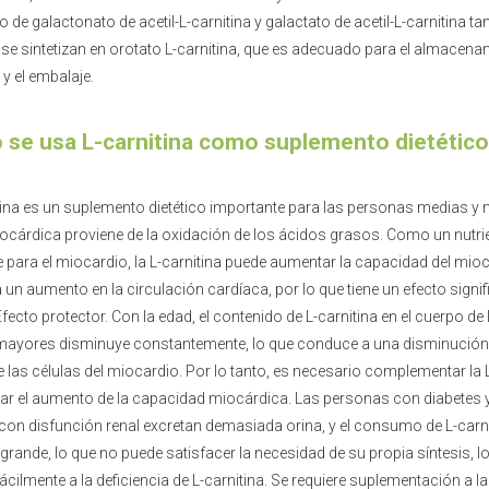
 de galactonato de acetil-L-carnitina y galactato de acetil-L-carnitina t
 se sintetizan en orotato L-carnitina, que es adecuado para el almacenam
 y el embalaje.
se usa L-carnitina como suplemento dietétic
tina es un suplemento dietético importante para las personas medias y
ocárdica proviene de la oxidación de los ácidos grasos. Como un nutri
 para el miocardio, la L-carnitina puede aumentar la capacidad del mioc
 un aumento en la circulación cardíaca, por lo que tiene un efecto signifi
fecto protector. Con la edad, el contenido de L-carnitina en el cuerpo d
mayores disminuye constantemente, lo que conduce a una disminución 
de las células del miocardio. Por lo tanto, es necesario complementar la 
itar el aumento de la capacidad miocárdica. Las personas con diabetes y
on disfunción renal excretan demasiada orina, y el consumo de L-carnit
grande, lo que no puede satisfacer la necesidad de su propia síntesis, l
ácilmente a la deficiencia de L-carnitina. Se requiere suplementación a l