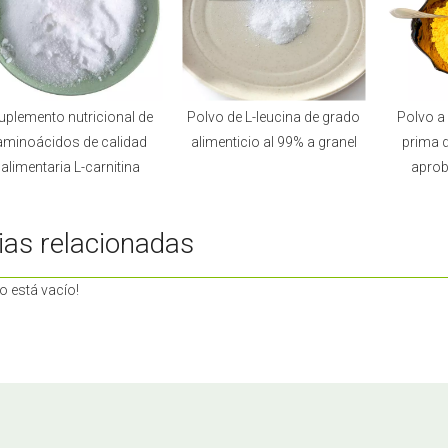
uplemento nutricional de
Polvo de L-leucina de grado
Polvo a 
aminoácidos de calidad
alimenticio al 99% a granel
prima 
alimentaria L-carnitina
aprob
ias relacionadas
o está vacío!