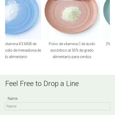
e vitamina K3 MSB de
Polvo de vitamina C de ácido
2% 98%
de sodio de menadiona de
ascórbico al 35% de grado
p
rado alimentario
alimentario para cerdos
Feel Free to Drop a Line
Name