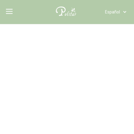
Español
Türk dili
Polski
Tiếng Việt
Italiano
Deutsch
Português
Pусский
Français
العربية
English
Urea